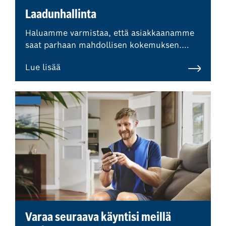
Laadunhallinta
Haluamme varmistaa, että asiakkaanamme
saat parhaan mahdollisen kokemuksen.
Olemme osa Bosch Car Service -verkostoa,
Lue lisää
mikä tarkoittaa, että ulkopuoliset
asiantuntijat valvovat säännöllisesti
laatustandardejamme ja
menettelytapojamme.
Varaa seuraava käyntisi meillä