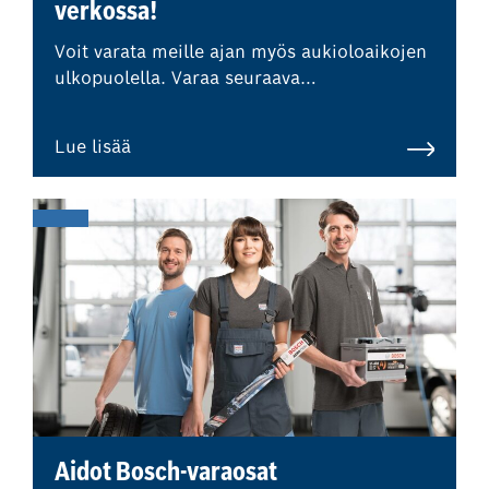
verkossa!
Voit varata meille ajan myös aukioloaikojen
ulkopuolella. Varaa seuraava
korjaamokäyntisi helposti ja nopeasti
verkossa, milloin tahansa sinulle sopii. Saat
Lue lisää
välittömästi tiedon hinnasta.
Aidot Bosch-varaosat