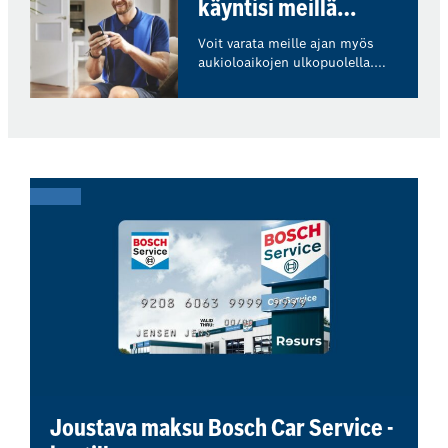
käyntisi meillä
menettelytapojamme.
verkossa!
Voit varata meille ajan myös
aukioloaikojen ulkopuolella.
Varaa seuraava
korjaamokäyntisi helposti ja
nopeasti verkossa, milloin
tahansa sinulle sopii. Saat
välittömästi tiedon hinnasta.
Joustava maksu Bosch Car Service -