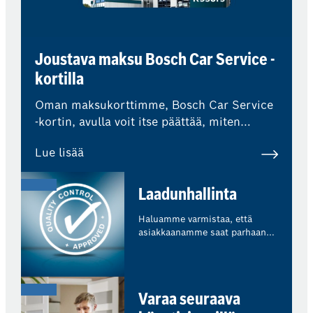
Joustava maksu Bosch Car Service -
kortilla
Oman maksukorttimme, Bosch Car Service
-kortin, avulla voit itse päättää, miten
haluat maksaa korjaamokäynnistäsi.
Lue lisää
Laadunhallinta
Haluamme varmistaa, että
asiakkaanamme saat parhaan
mahdollisen kokemuksen.
Olemme osa Bosch Car Service
-verkostoa, mikä tarkoittaa, että
ulkopuoliset asiantuntijat
Varaa seuraava
valvovat säännöllisesti
laatustandardejamme ja