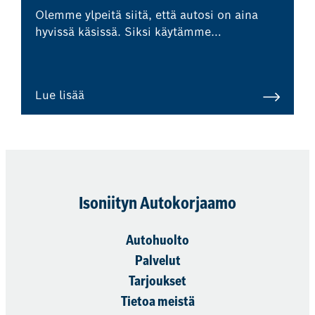
Olemme ylpeitä siitä, että autosi on aina
hyvissä käsissä. Siksi käytämme
yksinomaan alkuperäisiä varaosia tai
ensiasennuslaatua olevia laadukkaita
varaosia, jotka varmistavat korjauksen
Lue lisää
kokonaislaadun ja auttavat ylläpitämään
autosi arvoa.
Isoniityn Autokorjaamo
Autohuolto
Palvelut
Tarjoukset
Tietoa meistä