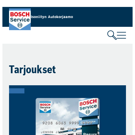
Siirry
sisältöön
Isoniityn Autokorjaamo
Tarjoukset