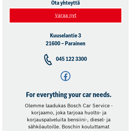
Ota yhteyttä
Varaa nyt
Kuuselantie 3
21600 – Parainen
045 122 3300
Facebook
For everything your car needs.
Olemme laadukas Bosch Car Service -
korjaamo, joka tarjoaa huolto- ja
korjauspalveluita bensiini-, diesel- ja
sähköautoille. Boschin kouluttamat