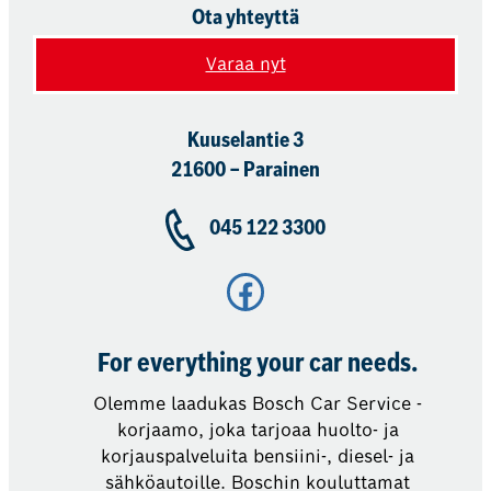
Ota yhteyttä
Varaa nyt
Kuuselantie 3
21600 – Parainen
045 122 3300
Facebook
For everything your car needs.
Olemme laadukas Bosch Car Service -
korjaamo, joka tarjoaa huolto- ja
korjauspalveluita bensiini-, diesel- ja
sähköautoille. Boschin kouluttamat