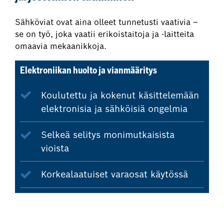
Sähköviat ovat aina olleet tunnetusti vaativia –
se on työ, joka vaatii erikoistaitoja ja -laitteita
omaavia mekaanikkoja.
Elektroniikan huolto ja vianmääritys
Koulutettu ja kokenut käsittelemään
elektronisia ja sähköisiä ongelmia
Selkeä selitys monimutkaisista
vioista
Korkealaatuiset varaosat käytössä