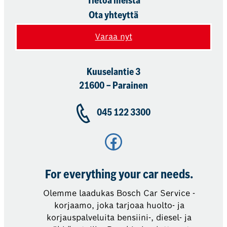
Tietoa meistä
Ota yhteyttä
Varaa nyt
Kuuselantie 3
21600 – Parainen
045 122 3300
Facebook
For everything your car needs.
Olemme laadukas Bosch Car Service -
korjaamo, joka tarjoaa huolto- ja
korjauspalveluita bensiini-, diesel- ja