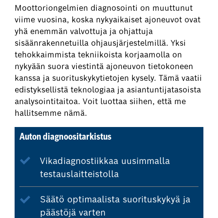
Moottoriongelmien diagnosointi on muuttunut
viime vuosina, koska nykyaikaiset ajoneuvot ovat
yhä enemmän valvottuja ja ohjattuja
sisäänrakennetuilla ohjausjärjestelmillä. Yksi
tehokkaimmista tekniikoista korjaamolla on
nykyään suora viestintä ajoneuvon tietokoneen
kanssa ja suorituskykytietojen kysely. Tämä vaatii
edistyksellistä teknologiaa ja asiantuntijatasoista
analysointitaitoa. Voit luottaa siihen, että me
hallitsemme nämä.
Auton diagnoositarkistus
Vikadiagnostiikkaa uusimmalla
testauslaitteistolla
Säätö optimaalista suorituskykyä ja
päästöjä varten